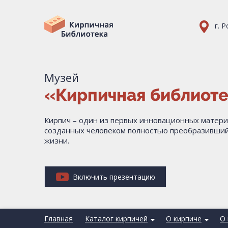
г. 
Музей
«Кирпичная библиот
Кирпич – один из первых инновационных матери
созданных человеком полностью преобразивший
жизни.
Включить презентацию
Главная
Каталог кирпичей
О кирпиче
О 