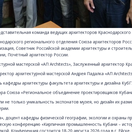
едставительная команда ведущих архитекторов Краснодарского 
одарского регионального отделения Союза архитекторов Росс
изация, Советник Российской академии архитектуры и строител
ни, Почётный архитектор России.
урной мастерской «АП Architects», Заслуженный архитектор Кра
ектор архитектурной мастерской Андрея Падалка «АП Architect
 кафедры архитектуры факультета архитектуры и дизайна КубГ
ра Союза «Региональное объединение проектировщиков Кубани
 не только уникальность экспонатов музея, но дизайн их разм
ерии.
, доцент кафедры физической географии, экологии и охраны п
ческую конференцию «Кирпичная промышленность Кубани – исто
ой. Конференция состоится 18-20 августа 2026 года в г. Ейске.