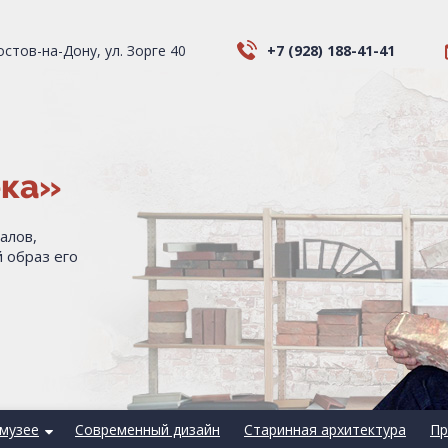
Ростов-на-Дону, ул. Зорге 40
+7 (928) 188-41-41
ека»
алов,
 образ его
музее
Современный дизайн
Старинная архитектура
Пр