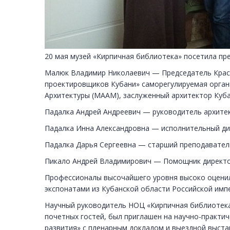
20 мая музей «Кирпичная библиотека» посетила пр
Малюк Владимир Николаевич — Председатель Красн
проектировщиков Кубани» саморегулируемая орган
Архитектуры (МААМ), заслуженный архитектор Куба
Падалка Андрей Андреевич — руководитель архитект
Падалка Инна Александровна — исполнительный дир
Падалка Дарья Сергеевна — старший преподаватель
Пикало Андрей Владимирович — Помощник директо
Профессионалы высочайшего уровня высоко оценили
экспонатами из Кубанской области Российской имп
Научный руководитель НОЦ «Кирпичная библиотека»
почетных гостей, был приглашен на научно-практи
развития» с пленарным докладом и выездной выставк