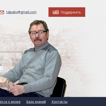
talpabv@gmail.com
Поддержать
есса о музее
База знаний
Контакты