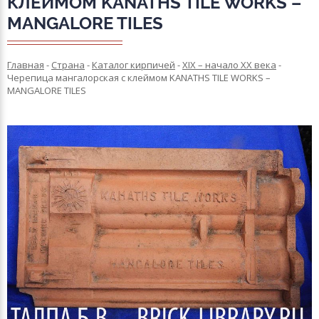
КЛЕЙМОМ KANATHS TILE WORKS –
MANGALORE TILES
Главная
-
Страна
-
Каталог кирпичей
-
XIX – начало XX века
-
Черепица мангалорская с клеймом KANATHS TILE WORKS –
MANGALORE TILES