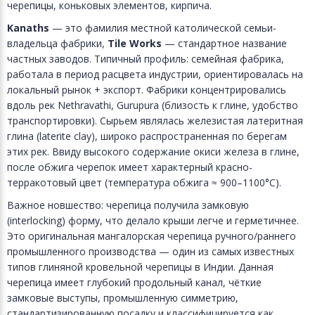
черепицы, коньковых элементов, кирпича.
Kanaths
— это фамилия местной католической семьи-
владельца фабрики,
Tile Works
— стандартное название
частных заводов. Типичный профиль: семейная фабрика,
работала в период расцвета индустрии, ориентировалась на
локальный рынок + экспорт. Фабрики концентрировались
вдоль рек Nethravathi, Gurupura (близость к глине, удобство
транспортировки). Сырьем являлась железистая латеритная
глина (laterite clay), широко распространенная по берегам
этих рек. Ввиду высокого содержание окиси железа в глине,
после обжига черепок имеет характерный красно-
терракотовый цвет (температура обжига ≈ 900–1100°C).
Важное новшество: черепица получила замковую
(interlocking) форму, что делало крыши легче и герметичнее.
Это оригинальная мангалорская черепица ручного/раннего
промышленного производства — один из самых известных
типов глиняной кровельной черепицы в Индии. Данная
черепица имеет глубокий продольный канал, чёткие
замковые выступы, промышленную симметрию,
стандартизированную посадку и классифицируется как