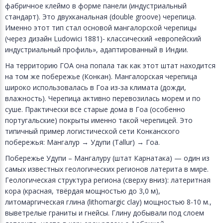
фабричное клеймо в форме панели (индустриальный
стандарт). Это двухканальная (double groove) черепица.
Именно этот тип стал основой мангалорской черепицы
(через дизайн Ludowici 1881)- классический «европейский
индустриальный профиль», адаптированный в Индии.
На территорию ГОА она попала так как этот штат находится
на том же побережье (Конкан). Мангалорская черепица
широко использовалась в Гоа из-за климата (дожди,
влажность). Черепица активно перевозилась морем и по
суше. Практически все старые дома в Гоа (особенно
португальские) покрыты именно такой черепицей. Это
типичный пример логистической сети Конканского
побережья: Мангалур → Удупи (Tallur) → Гоа.
Побережье Удупи – Мангалуру (штат Карнатака) — один из
самых известных геологических регионов латерита в мире.
Геологическая структура региона (сверху вниз): латеритная
кора (красная, твёрдая мощностью до 3,0 м),
литомаргическая глина (lithomargic clay) мощностью 8-10 м.,
выветрелые граниты и гнейсы. Глину добывали под слоем