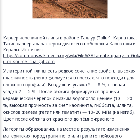
Карьер черепичной глины в районе Таллур (Tallur), Карнатака
.
Такие карьеры характерны для всего побережья Карнатаки и
Кералы. Источник:
https://commons.wikimedia.org/wiki/File%3ALaterite_quarry_in_Go
utm_source=chatgpt.com
У латеритной глины есть редкое сочетание свойств: высокая
пластичность (легко формуется в прессах, что подходит для
сложного профиля). Воздушная усадка 5 — 8 %, огневая
усадка 2 — 5 %. После обжига формируется прочный
керамический черепок с низким водопоглощением (10 — 20
%, высокая прочность за счет каолинита, гиббсита, иллита,
окислов железа (гетит или гематит) — 10–20 МПа (на изгиб).
Цвет после обжига от красного до тёмно-красного
Латериты образовались на месте в результате изменения
материнских пород гранитного или гранитогнейсового