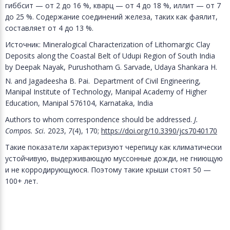
гиббсит — от 2 до 16 %, кварц — от 4 до 18 %, иллит — от 7
до 25 %. Содержание соединений железа, таких как фаялит,
составляет от 4 до 13 %.
Источник: Mineralogical Characterization of Lithomargic Clay
Deposits along the Coastal Belt of Udupi Region of South India
by Deepak Nayak, Purushotham G. Sarvade, Udaya Shankara H.
N. and Jagadeesha B. Pai.
Department of Civil Engineering,
Manipal Institute of Technology, Manipal Academy of Higher
Education, Manipal 576104, Karnataka, India
Authors to whom correspondence should be addressed.
J.
Compos. Sci.
2023,
7
(4), 170;
https://doi.org/10.3390/jcs7040170
Такие показатели характеризуют черепицу как климатически
устойчивую, выдерживающую муссонные дожди, не гниющую
и не корродирующуюся. Поэтому такие крыши стоят 50 —
100+ лет.