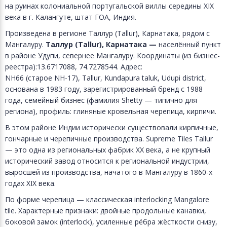
на руинах колониальной португальской виллы середины XIX
века в г. Калангуте, штат ГОА, Индия.
Произведена в регионе Таллур (Tallur), Карнатака, рядом с
Мангалуру.
Таллур (Tallur), Карнатака —
населённый пункт
в районе Удупи, севернее Мангалуру. Координаты (из бизнес-
реестра):13.6717088, 74.7278544. Адрес:
NH66 (старое NH-17), Tallur, Kundapura taluk, Udupi district,
основана в 1983 году, зарегистрированный бренд с 1988
года, семейный бизнес (фамилия Shetty — типично для
региона), профиль: глиняные кровельная черепица, кирпичи.
В этом районе Индии исторически существовали кирпичные,
гончарные и черепичные производства. Supreme Tiles Tallur
— это одна из региональных фабрик XX века, а не крупный
исторический завод относится к региональной индустрии,
выросшей из производства, начатого в Мангалуру в 1860-х
годах XIX века.
По форме черепица — классическая interlocking Mangalore
tile. Характерные признаки: двойные продольные канавки,
боковой замок (interlock), усиленные рёбра жёсткости снизу,