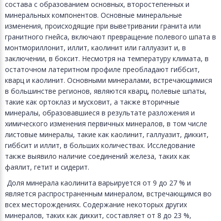
состава с образованием основных, второстепенных и
минеральных компонентов. Основные минеральные
изменения, происходящие при выветривании гранита или
гранитного гнейса, включают превращение полевого шпата в
монтмориллонит, иллит, каолинит или галлуазит и, в
заключении, в боксит. Несмотря на температуру климата, в
остаточном латеритном профиле преобладают гиббсит,
кварц и каолинит. Основными минералами, встречающимися
в большинстве регионов, являются кварц, полевые шпаты,
такие как ортоклаз и мусковит, а также вторичные
минералы, образовавшиеся в результате разложения и
химического изменения первичных минералов, в том числе
листовые минералы, такие как каолинит, галлуазит, диккит,
гиббсит и иллит, в больших количествах. Исследование
также выявило наличие соединений железа, таких как
фаялит, гетит и сидерит.
Доля минерала каолинита варьируется от 9 до 27 % и
является распространенным минералом, встречающимся во
всех месторождениях. Содержание некоторых других
минералов, таких как диккит, составляет от 8 до 23 %,