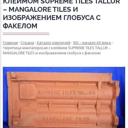
КЛЕЙМОМ SUPREME TILES TALLUR
– MANGALORE TILES И
ИЗОБРАЖЕНИЕМ ГЛОБУСА С
ФАКЕЛОМ
Главная
-
Страна
-
Каталог кирпичей
-
XIX – начало XX века
-
Черепица мангалорская с клеймом SUPREME TILES TALLUR –
MANGALORE TILES и изображением глобуса с факелом