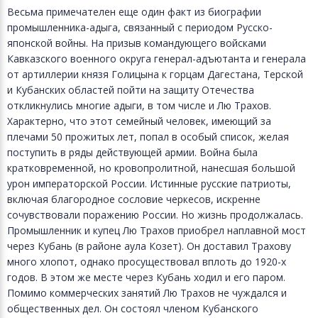
Весьма примечателен еще один факт из биографии
промышленника-адыга, связанный с периодом Русско-
японской войны. На призыв командующего войсками
Кавказского военного округа генерал-адъютанта и генерала
от артиллерии князя Голицына к горцам Дагестана, Терской
и Кубанских областей пойти на защиту Отечества
откликнулись многие адыги, в том числе и Лю Трахов.
Характерно, что этот семейный человек, имеющий за
плечами 50 прожитых лет, попал в особый список, желая
поступить в ряды действующей армии. Война была
кратковременной, но кровопролитной, нанесшая большой
урон императорской России. Истинные русские патриоты,
включая благородное сословие черкесов, искренне
сочувствовали поражению России. Но жизнь продолжалась.
Промышленник и купец Лю Трахов приобрел наплавной мост
через Кубань (в районе аула Козет). Он доставил Трахову
много хлопот, однако просуществовал вплоть до 1920-х
годов. В этом же месте через Кубань ходил и его паром.
Помимо коммерческих занятий Лю Трахов не чуждался и
общественных дел. Он состоял членом Кубанского