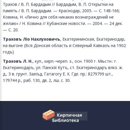
Трахов / В. П. Бардадым // Бардадым, В. П. Открытки на
память / В. П. Бардадым. — Краснодар, 2005. — С. 148-166;
Ковина, Н. «Лично для себя никаких вознаграждений не
желаю» / Н. Ковина // Кубанские новости. — 2004. — 24 дек.
— С. 20.
Траховъ Л
i
о Нахлуховичъ
, Екатерининская, Екатеринодар,
на выгоне (Вся Донская область и Северный Кавказъ на 1902
годъ)
Траховъ Л. Н.
, куп., кирп.-череп. з., осн. 1900 г. Міьстн.: г.
Екатеринодаръ, ул. Панскііі Кутъ, ст. Екатеринодаръ влкз. ж.
д., 3 в. грунт. Заеіъд. Гатагогу Е. X. Где. пр.: 8279799 шт.,
179744 р., раб. 130, дв. 2, лш. с. 30.