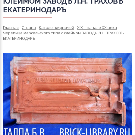
КЛЕЙМОМ ЗАВОДЪ Л.Н. ТРАХОВЪ
ЕКАТЕРИНОДАРЪ
Главная
-
Страна
-
Каталог кирпичей
-
XIX – начало XX века
-
Черепица марсельского типа с клеймом ЗАВОДЪ Л.Н. ТРАХОВЪ
ЕКАТЕРИНОДАРЪ