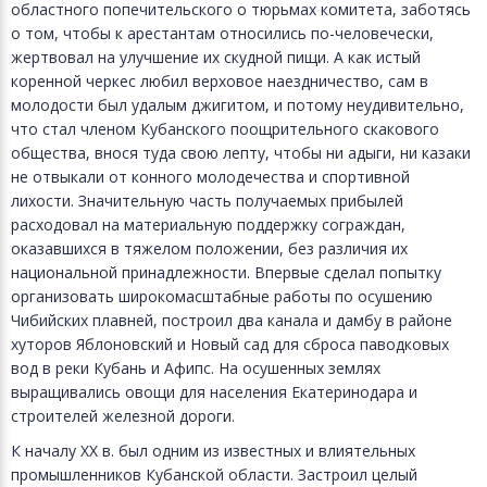
областного попечительского о тюрьмах комитета, заботясь
о том, чтобы к арестантам относились по-человечески,
жертвовал на улучшение их скудной пищи. А как истый
коренной черкес любил верховое наездничество, сам в
молодости был удалым джигитом, и потому неудивительно,
что стал членом Кубанского поощрительного скакового
общества, внося туда свою лепту, чтобы ни адыги, ни казаки
не отвыкали от конного молодечества и спортивной
лихости. Значительную часть получаемых прибылей
расходовал на материальную поддержку сограждан,
оказавшихся в тяжелом положении, без различия их
национальной принадлежности. Впервые сделал попытку
организовать широкомасштабные работы по осушению
Чибийских плавней, построил два канала и дамбу в районе
хуторов Яблоновский и Новый сад для сброса паводковых
вод в реки Кубань и Афипс. На осушенных землях
выращивались овощи для населения Екатеринодара и
строителей железной дороги.
К началу XX в. был одним из известных и влиятельных
промышленников Кубанской области. Застроил целый