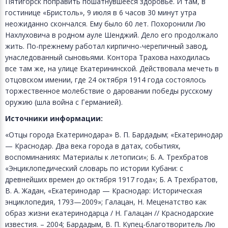
Пятигорск поправить пошатнувшееся здоровье. И там, в
гостинице «Бристоль», 9 июля в 6 часов 30 минут утра
неожиданно скончался. Ему было 60 лет. Похоронили Лю
Нахлуховича в родном ауле Шенджий. Дело его продолжало
жить. По-прежнему работал кирпично-черепичный завод,
унаследованный сыновьями. Контора Трахова находилась
все там же, на улице Екатерининской. Действовала мечеть в
отцовском имении, где 24 октября 1914 года состоялось
торжественное молебствие о даровании победы русскому
оружию (шла война с Германией).
Источники информации:
«Отцы города Екатеринодара» В. П. Бардадым; «Екатеринодар
— Краснодар. Два века города в датах, событиях,
воспоминаниях: Материалы к летописи»; Б. А. Трехбратов
«Энциклопедический словарь по истории Кубани: с
древнейших времен до октября 1917 года»; Б. А Трехбратов,
В. А. Жадан, «Екатеринодар — Краснодар: Историческая
энциклопедия, 1793—2009»; Галацан, Н. Меценатство как
образ жизни екатеринодарца / Н. Галацан // Краснодарские
известия. – 2004; Бардадым, В. П. Купец-благотворитель Лю