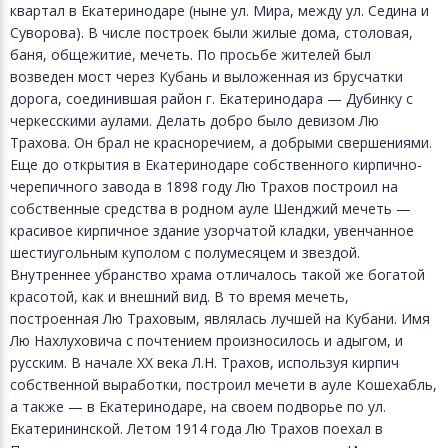
квартал в Екатеринодаре (ныне ул. Мира, между ул. Седина и
Суворова). В числе построек были жилые дома, столовая,
баня, общежитие, мечеть. По просьбе жителей был
возведен мост через Кубань и выложенная из брусчатки
дорога, соединившая район г. Екатеринодара — Дубинку с
черкесскими аулами. Делать добро было девизом Лю
Трахова. Он брал не красноречием, а добрыми свершениями.
Еще до открытия в Екатеринодаре собственного кирпично-
черепичного завода в 1898 году Лю Трахов построил на
собственные средства в родном ауле Шенджий мечеть —
красивое кирпичное здание узорчатой кладки, увенчанное
шестиугольным куполом с полумесяцем и звездой.
Внутреннее убранство храма отличалось такой же богатой
красотой, как и внешний вид. В то время мечеть,
построенная Лю Траховым, являлась лучшей на Кубани. Имя
Лю Нахлуховича с почтением произносилось и адыгом, и
русским. В начале XX века Л.Н. Трахов, используя кирпич
собственной выработки, построил мечети в ауле Кошехабль,
а также — в Екатеринодаре, на своем подворье по ул.
Екатерининской. Летом 1914 года Лю Трахов поехал в