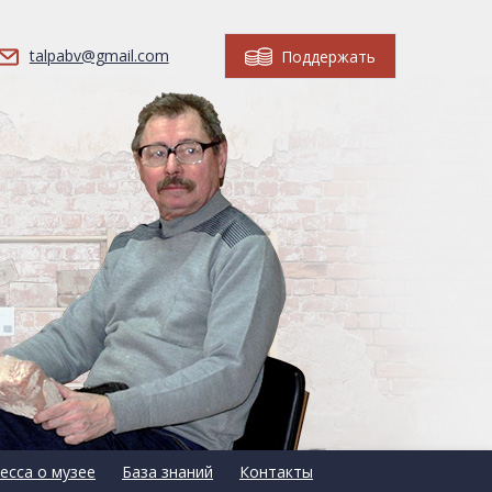
talpabv@gmail.com
Поддержать
есса о музее
База знаний
Контакты