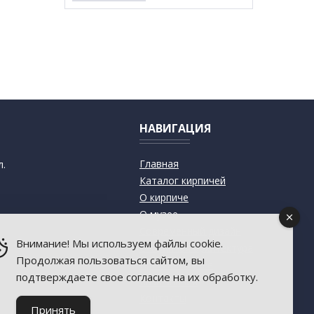
НАВИГАЦИЯ
Главная
л.
Каталог кирпичей
О кирпиче
О музее
Современный дизайн
Внимание! Мы используем файлы cookie.
Старинная архитектура
Продолжая пользоваться сайтом, вы
Пресса о музее
подтверждаете свое согласие на их обработку.
База знаний
Контакты
Принять