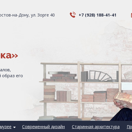
Ростов-на-Дону, ул. Зорге 40
+7 (928) 188-41-41
ека»
алов,
 образ его
музее
Современный дизайн
Старинная архитектура
Пр