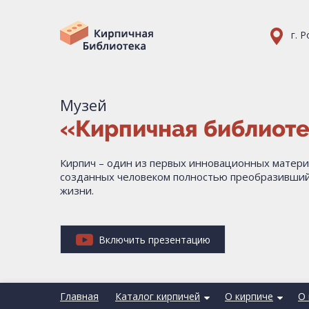
г. 
Музей
«Кирпичная библиот
Кирпич – один из первых инновационных матери
созданных человеком полностью преобразивший
жизни.
Включить презентацию
Главная
Каталог кирпичей
О кирпиче
О 