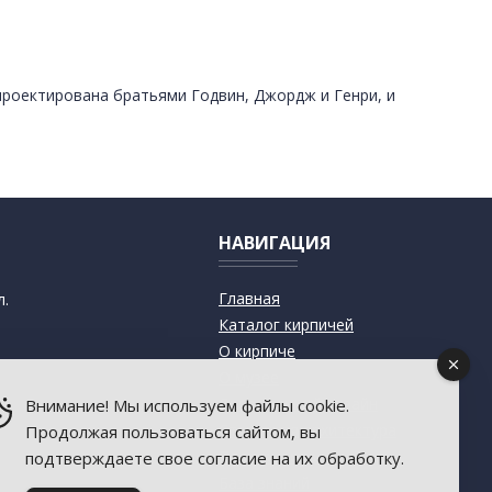
спроектирована братьями Годвин, Джордж и Генри, и
НАВИГАЦИЯ
Главная
л.
Каталог кирпичей
О кирпиче
О музее
Современный дизайн
Внимание! Мы используем файлы cookie.
Старинная архитектура
Продолжая пользоваться сайтом, вы
Пресса о музее
подтверждаете свое согласие на их обработку.
База знаний