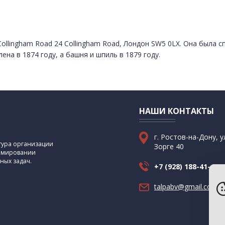
ollingham Road 24 Collingham Road, Лондон SW5 0LX. Она была 
на в 1874 году, а башня и шпиль в 1879 году.
НАШИ КОНТАКТЫ
г. Ростов-на-Дону, у
ктура организации
Зорге 40
ормировании
ных задач.
+7 (928) 188-41-41
talpabv@gmail.com