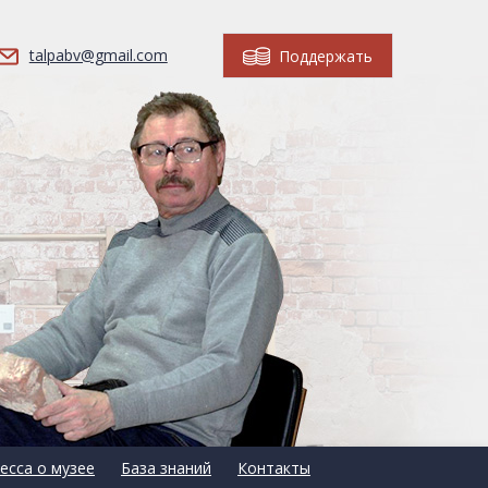
talpabv@gmail.com
Поддержать
есса о музее
База знаний
Контакты