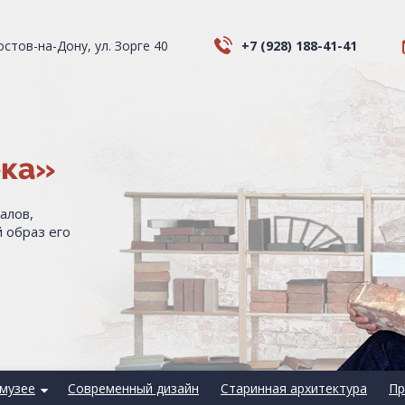
Ростов-на-Дону, ул. Зорге 40
+7 (928) 188-41-41
ека»
алов,
 образ его
музее
Современный дизайн
Старинная архитектура
Пр