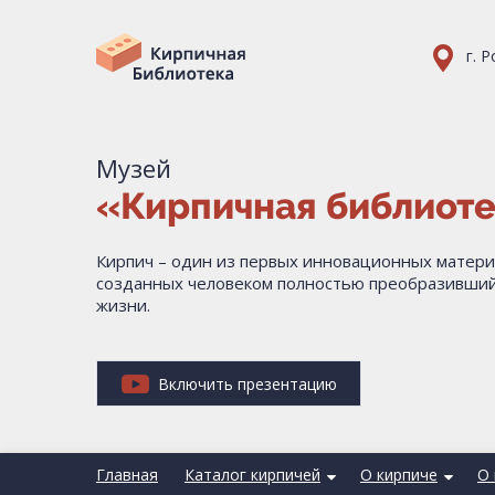
г. 
Музей
«Кирпичная библиот
Кирпич – один из первых инновационных матери
созданных человеком полностью преобразивший
жизни.
Включить презентацию
Главная
Каталог кирпичей
О кирпиче
О 