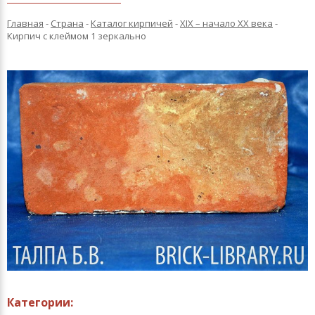
Главная
-
Страна
-
Каталог кирпичей
-
XIX – начало XX века
-
Кирпич с клеймом 1 зеркально
Категории: