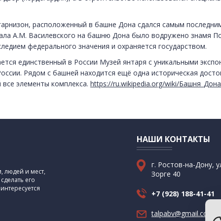
, гарнизон, расположенный в башне Дона сдался самым последн
ала А.М. Василевского на башню Дона было водружено знамя П
ледием федерального значения и охраняется государством.
ется единственный в России Музей янтаря с уникальными экспо
оссии. Рядом с башней находится ещё одна историческая дост
й все элементы комплекса.
https://ru.wikipedia.org/wiki/Башня_Дона
НАШИ КОНТАКТЫ
г. Ростов-на-Дону, у
 людей и мест,
Зорге 40
 сделать его
 интересуется
+7 (928) 188-41-41
talpabv@gmail.com