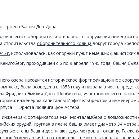
построена Башня Дер-Дона.
ранившегося оборонительно-валового сооружения немецкой по
та строительства
оборонительного кольца
вокруг города-крепо
45 г.
использовалась, как опорный пункт немецких фашистских в
Кёнигсберг, проходившей с 6 по 9 апреля 1945 года, башня была
рхнего озера находится историческое фортификационное сооруж
мплекс, была возведена в 1853 году и названа в честь предста
ла Фридриха Эмилия Дона Шлобитена, участвовавшего в наполео
кторами: инженером-капитаном Ирфюгельбрехтом и инженером-
рпуса — Эрнста Людвига фон Астера.
го инженера-фортификатора М.Р. Монталамбера о возможности
ийских орудий. Круглая в плане башня имеет диаметр 34 метра и
аружные стены башни достигают двух метров в толщину. Также к
 двор (кордегардия), а в строительстве использовался специа