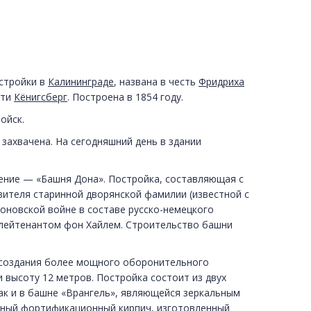
стройки в
Калининграде
, названа в честь
Фридриха
сти
Кёнигсберг
. Построена в 1854 году.
ойск.
 захвачена. На сегодняшний день в здании
ение — «Башня Дона». Постройка, составляющая с
вителя старинной дворянской фамилии (известной с
новской войне в составе русско-немецкого
лейтенантом фон Хайлем. Строительство башни
 создания более мощного оборонительного
 высоту 12 метров. Постройка состоит из двух
ак и в башне «Врангель», являющейся зеркальным
льный фортификационный кирпич, изготовленный