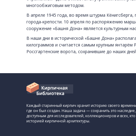
многообжиговым методом.
В апреле 1945 года, во время штурма Кёнигсберга
города-крепости. 10 апреля по распоряжению марш
сооружение «Башня Дона» является культурным нас
В наши дни в исторической «Башне Дона» располага
килограммов и считается самым крупным янтарём Р
Россгартенские ворота, сохранившие до наших дне
Каждый старинный кирпич хранит историю своего времени,
где он был создан. Наша задача — сохранить это наследие,
доступным для исследователей, коллекционеров и всех, кто
историей кирпичной архитектуры.