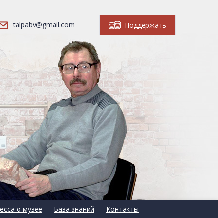
talpabv@gmail.com
Поддержать
есса о музее
База знаний
Контакты