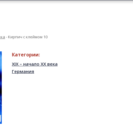
ека
-
Кирпич с клеймом 10
Категории:
XIX – начало XX века
Германия