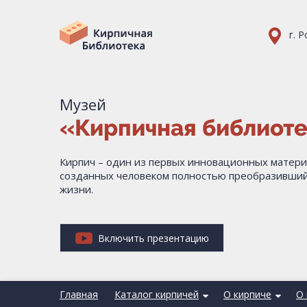
г. 
Музей
«Кирпичная библиот
Кирпич – один из первых инновационных матери
созданных человеком полностью преобразивший
жизни.
Включить презентацию
Главная
Каталог кирпичей
О кирпиче
О 