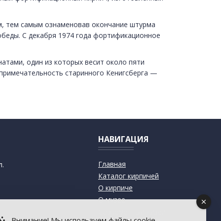
им, тем самым ознаменовав окончание штурма
обеды. С декабря 1974 года фортификационное
натами, один из которых весит около пяти
опримечательность старинного Кенигсберга —
НАВИГАЦИЯ
Главная
л.
Каталог кирпичей
О кирпиче
О музее
Современный дизайн
Внимание! Мы используем файлы cookie.