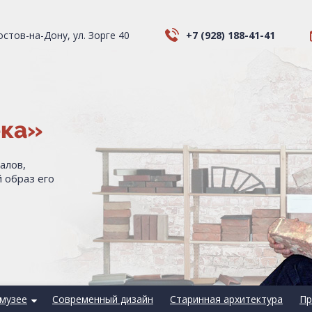
Ростов-на-Дону, ул. Зорге 40
+7 (928) 188-41-41
ека»
алов,
 образ его
музее
Современный дизайн
Старинная архитектура
Пр