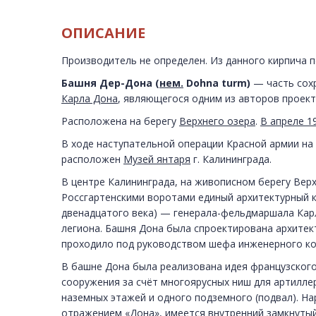
ОПИСАНИЕ
Производитель не определен. Из данного кирпича 
Башня Дер-Дона (
нем.
Dohna turm)
— часть сох
Карла Дона
, являющегося одним из авторов проек
Расположена на берегу
Верхнего озера
.
В апреле 19
В ходе наступательной операции Красной армии на 
расположен
Музей янтаря
г. Калининграда.
В центре Калининграда, на живописном берегу Ве
Россгартенскими воротами единый архитектурный ко
двенадцатого века) — генерала-фельдмаршала Кар
легиона. Башня Дона была спроектирована архите
проходило под руководством шефа инженерного ко
В башне Дона была реализована идея французско
сооружения за счёт многоярусных ниш для артиллер
наземных этажей и одного подземного (подвал). Н
отражением «Дона», имеется внутренний замкнутый