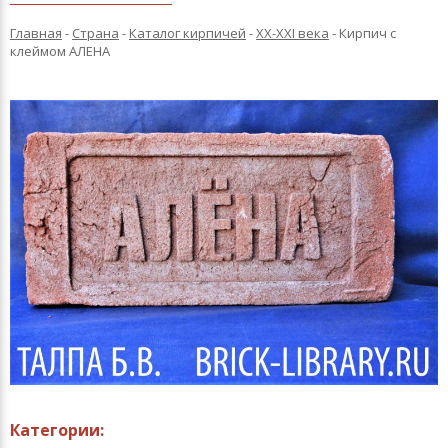
Главная
-
Страна
-
Каталог кирпичей
-
XX-XXI века
-
Кирпич с
клеймом АЛЕНА
Категории: