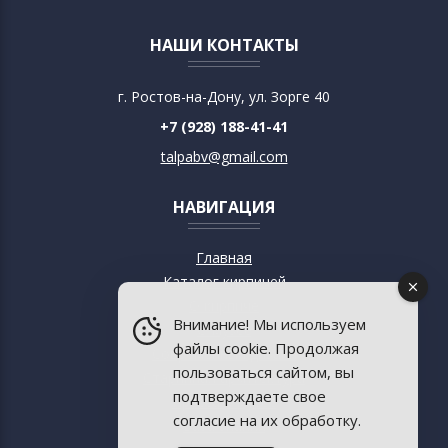
НАШИ КОНТАКТЫ
г. Ростов-на-Дону, ул. Зорге 40
+7 (928) 188-41-41
talpabv@gmail.com
НАВИГАЦИЯ
Главная
Каталог кирпичей
О кирпиче
Внимание! Мы используем
О музее
файлы cookie. Продолжая
Современный дизайн
пользоваться сайтом, вы
Старинная архитектура
подтверждаете свое
Пресса о музее
согласие на их обработку.
База знаний