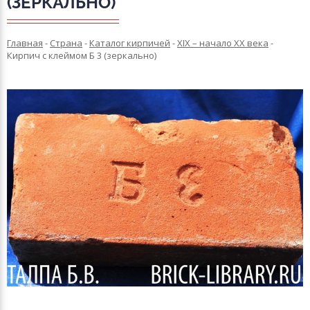
(ЗЕРКАЛЬНО)
Главная
-
Страна
-
Каталог кирпичей
-
XIX – начало XX века
-
Кирпич с клеймом Б 3 (зеркально)