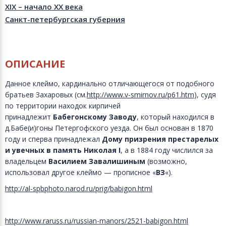
XIX – начало XX века
Санкт-петербургская губерния
ОПИСАНИЕ
Данное клеймо, кардинально отличающегося от подобного
братьев Захаровых (см.
http://www.v-smirnov.ru/p61.htm
), судя
по территории находок кирпичей
принадлежит
Бабегонскому Заводу
, который находился в
д.Бабе(и)гоны Петергофского уезда. Он был основан в 1870
году и сперва принадлежал
Дому призрения престарелых
и увечных в память Николая
I
, а в 1884 году числился за
владельцем
Василием Завалишиным
(возможно,
использовал другое клеймо — прописное «
ВЗ
«).
http://al-spbphoto.narod.ru/prig/babigon.html
http://www.raruss.ru/russian-manors/2521-babigon.html