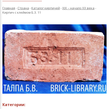
Главная
-
Страна
-
Каталог кирпичей
-
XIX – начало XX века
-
Кирпич с клеймом Б.З. 11
Категории: