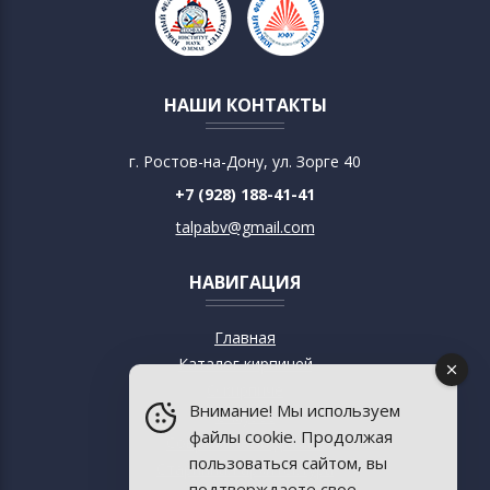
НАШИ КОНТАКТЫ
г. Ростов-на-Дону, ул. Зорге 40
+7 (928) 188-41-41
talpabv@gmail.com
НАВИГАЦИЯ
Главная
Каталог кирпичей
О кирпиче
Внимание! Мы используем
О музее
файлы cookie. Продолжая
Современный дизайн
пользоваться сайтом, вы
Старинная архитектура
подтверждаете свое