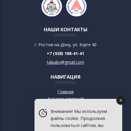
НАШИ КОНТАКТЫ
г. Ростов-на-Дону, ул. Зорге 40
+7 (928) 188-41-41
talpabv@gmail.com
НАВИГАЦИЯ
Главная
Каталог кирпичей
О кирпиче
Внимание! Мы используем
О музее
файлы cookie. Продолжая
Современный дизайн
пользоваться сайтом, вы
Старинная архитектура