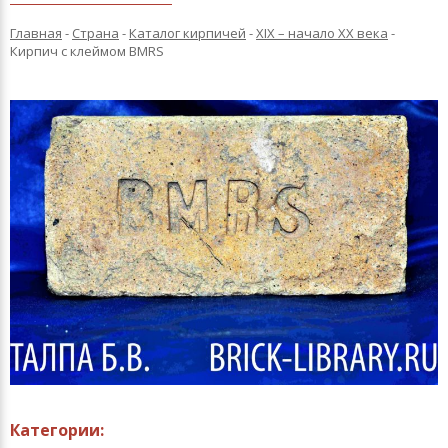
Главная
-
Страна
-
Каталог кирпичей
-
XIX – начало XX века
-
Кирпич с клеймом BMRS
Категории: