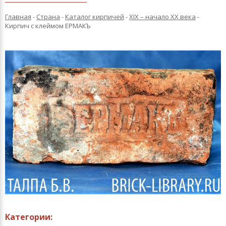
Главная
-
Страна
-
Каталог кирпичей
-
XIX – начало XX века
-
Кирпич с клеймом ЕРМАКЪ
Категории: