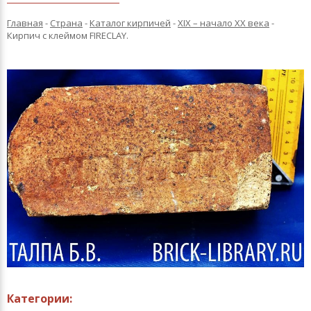
Главная
-
Страна
-
Каталог кирпичей
-
XIX – начало XX века
-
Кирпич с клеймом FIRECLAY.
Категории: