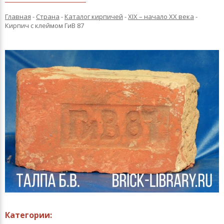
Главная
-
Страна
-
Каталог кирпичей
-
XIX – начало XX века
-
Кирпич с клеймом ГиВ 87
Категории: