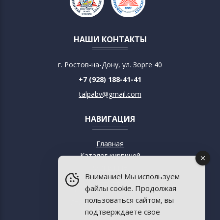
НАШИ КОНТАКТЫ
г. Ростов-на-Дону, ул. Зорге 40
+7 (928) 188-41-41
talpabv@gmail.com
НАВИГАЦИЯ
Главная
Каталог кирпичей
О кирпиче
Внимание! Мы используем
О музее
файлы cookie. Продолжая
Современный дизайн
пользоваться сайтом, вы
Старинная архитектура
подтверждаете свое
Пресса о музее