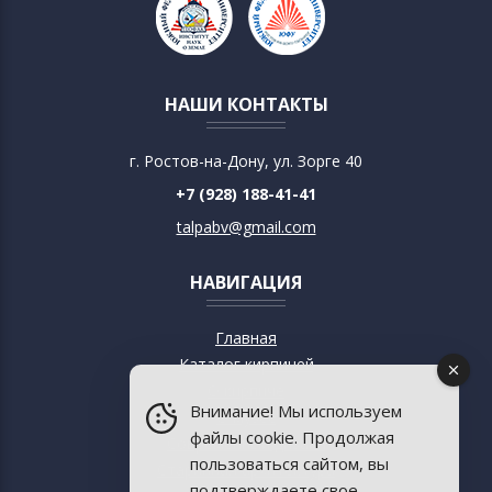
НАШИ КОНТАКТЫ
г. Ростов-на-Дону, ул. Зорге 40
+7 (928) 188-41-41
talpabv@gmail.com
НАВИГАЦИЯ
Главная
Каталог кирпичей
О кирпиче
Внимание! Мы используем
О музее
файлы cookie. Продолжая
Современный дизайн
пользоваться сайтом, вы
Старинная архитектура
подтверждаете свое