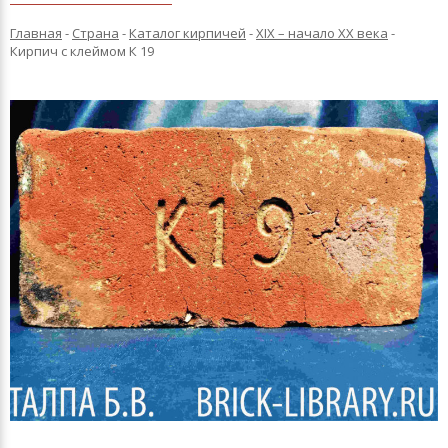
Главная
-
Страна
-
Каталог кирпичей
-
XIX – начало XX века
-
Кирпич с клеймом К 19