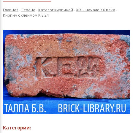
Главная
-
Страна
-
Каталог кирпичей
-
XIX – начало XX века
-
Кирпич с клеймом К.Е.24.
Категории: