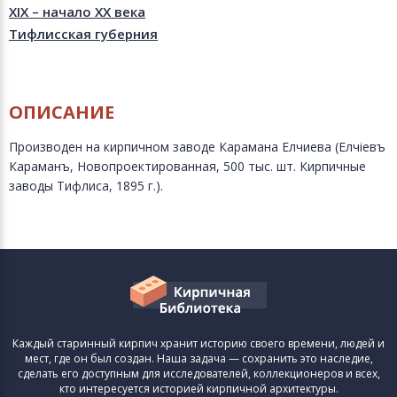
XIX – начало XX века
Тифлисская губерния
ОПИСАНИЕ
Производен на кирпичном заводе Карамана Елчиева (Елчiевъ
Караманъ, Новопроектированная, 500 тыс. шт. Кирпичные
заводы Тифлиса, 1895 г.).
Каждый старинный кирпич хранит историю своего времени, людей и
мест, где он был создан. Наша задача — сохранить это наследие,
сделать его доступным для исследователей, коллекционеров и всех,
кто интересуется историей кирпичной архитектуры.