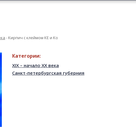
ека
-
Кирпич с клеймом КЕ и Ко
Категории:
XIX – начало XX века
Санкт-петербургская губерния