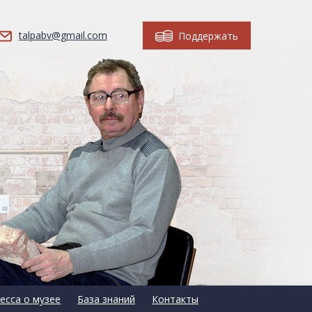
talpabv@gmail.com
Поддержать
есса о музее
База знаний
Контакты