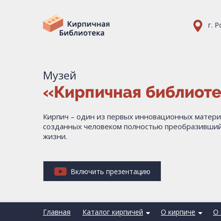
г. 
Музей
«Кирпичная библиот
Кирпич – один из первых инновационных матери
созданных человеком полностью преобразивший
жизни.
Включить презентацию
Главная
Каталог кирпичей
О кирпиче
О 