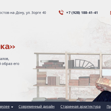
Ростов-на-Дону, ул. Зорге 40
+7 (928) 188-41-41
ека»
алов,
 образ его
музее
Современный дизайн
Старинная архитектура
Пр