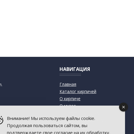
НАВИГАЦИЯ
Главная
л.
Каталог кирпичей
О кирпиче
О музее
Современный дизайн
Внимание! Мы используем файлы cookie.
Старинная архитектура
Продолжая пользоваться сайтом, вы
Пресса о музее
подтверждаете свое согласие на их обработку.