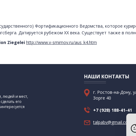
сударственного) Фортификационного Ведомства, которое курир
сберга. Датируется рубежом XX века. Существует также в полн
ion Ziegelei
http://www.v-smirnov.ru/aus_k4.htm
НАШИ КОНТАКТЫ
г. Ростов-на-Дону, у
 людей и мест,
Зорге 40
 сделать его
 интересуется
+7 (928) 188-41-41
talpabv@gmail.com