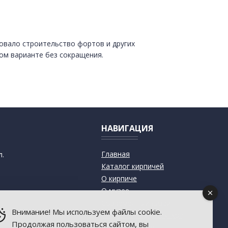
овало строительство фортов и других
ом варианте без сокращения.
НАВИГАЦИЯ
Главная
л.
Каталог кирпичей
О кирпиче
О музее
Современный дизайн
Внимание! Мы используем файлы cookie.
Старинная архитектура
Продолжая пользоваться сайтом, вы
Пресса о музее