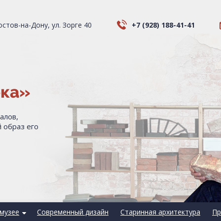
Ростов-на-Дону, ул. Зорге 40
+7 (928) 188-41-41
ека»
алов,
 образ его
музее
Современный дизайн
Старинная архитектура
Пр