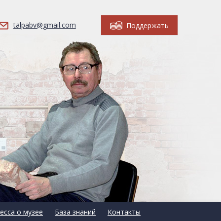
talpabv@gmail.com
Поддержать
есса о музее
База знаний
Контакты