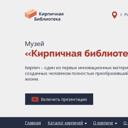
г. 
Музей
«Кирпичная библиот
Кирпич – один из первых инновационных матери
созданных человеком полностью преобразивший
жизни.
Включить презентацию
Главная
Каталог кирпичей
О кирпиче
О 