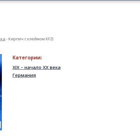
ека
-
Кирпич с клеймом KFZI
Категории:
XIX – начало XX века
Германия