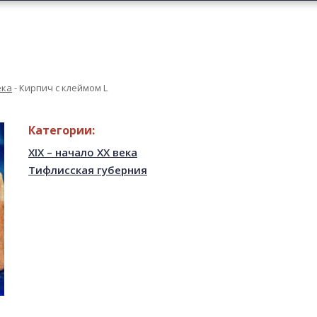
ека
-
Кирпич с клеймом L
Категории:
XIX – начало XX века
Тифлисская губерния