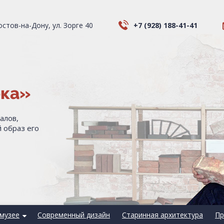
Ростов-на-Дону, ул. Зорге 40
+7 (928) 188-41-41
ека»
алов,
 образ его
музее
Современный дизайн
Старинная архитектура
Пр