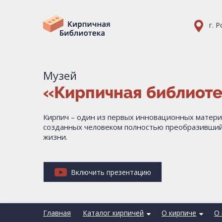
г. 
Музей
«Кирпичная библиот
Кирпич – один из первых инновационных матери
созданных человеком полностью преобразивший
жизни.
Включить презентацию
Главная
Каталог кирпичей
О кирпиче
О 