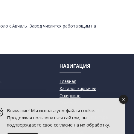
оло с.Авчалы. Завод числится работающим на
НАВИГАЦИЯ
Главная
л.
Каталог кирпичей
О кирпиче
О музее
Современный дизайн
Внимание! Мы используем файлы cookie.
Старинная архитектура
Продолжая пользоваться сайтом, вы
Пресса о музее
подтверждаете свое согласие на их обработку.
База знаний