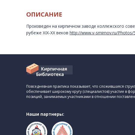
ОПИСАНИЕ
Произведен на кирпичном заводе коллежского сов
рубеже XIX-XX веков
http://www.v-smirnov.ru/Photos/
Повседневная практика показывает, что сложившаяся стру
обеспечивает широкому кругу (специалистов) участие в ф
позиций, занимаемых участниками в отношении поставлен
Наши партнеры: