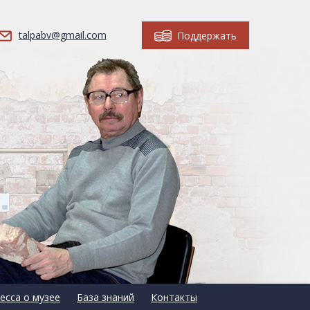
talpabv@gmail.com
Поддержать
есса о музее
База знаний
Контакты