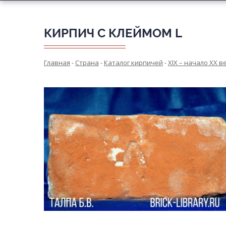
КИРПИЧ С КЛЕЙМОМ L
Главная
-
Страна
-
Каталог кирпичей
-
XIX – начало XX в