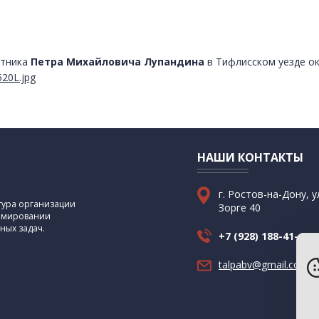
етника
Петра Михайловича Лупандина
в Тифлисском уезде ок
520L.jpg
НАШИ КОНТАКТЫ
г. Ростов-на-Дону, у
ктура организации
Зорге 40
ормировании
ных задач.
+7 (928) 188-41-41
talpabv@gmail.com