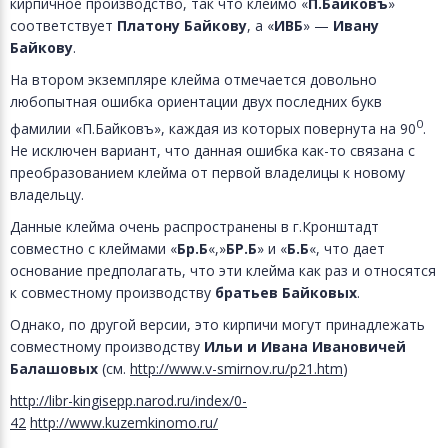
кирпичное производство, так что клеймо «
П.Байковъ
»
соответствует
Платону Байкову
, а «
ИВБ
» —
Ивану
Байкову
.
На втором экземпляре клейма отмечается довольно
любопытная ошибка ориентации двух последних букв
0
фамилии «П.Байковъ», каждая из которых повернута на 90
.
Не исключен вариант, что данная ошибка как-то связана с
преобразованием клейма от первой владелицы к новому
владельцу.
Данные клейма очень распространены в г.Кронштадт
совместно с клеймами «
Бр.Б
«,»
БР.Б
» и «
Б.Б
«, что дает
основание предполагать, что эти клейма как раз и относятся
к совместному производству
братьев Байковых
.
Однако, по другой версии, это кирпичи могут принадлежать
совместному производству
Ильи и Ивана Ивановичей
Балашовых
(см.
http://www.v-smirnov.ru/p21.htm
)
http://libr-kingisepp.narod.ru/index/0-
42
http://www.kuzemkinomo.ru/