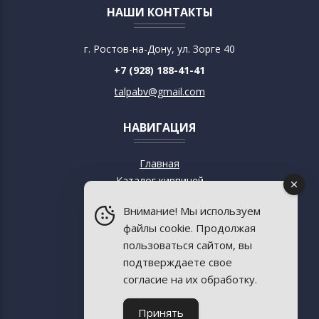
НАШИ КОНТАКТЫ
г. Ростов-на-Дону, ул. Зорге 40
+7 (928) 188-41-41
talpabv@gmail.com
НАВИГАЦИЯ
Главная
Каталог кирпичей
О кирпиче
Внимание! Мы используем
О музее
файлы cookie. Продолжая
Современный дизайн
пользоваться сайтом, вы
Старинная архитектура
подтверждаете свое
Пресса о музее
согласие на их обработку.
База знаний
Контакты
Принять