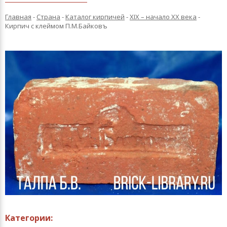
Главная
-
Страна
-
Каталог кирпичей
-
XIX – начало XX века
-
Кирпич с клеймом П.М.Байковъ
Категории: