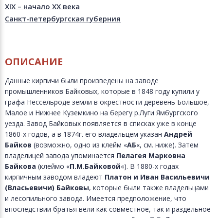
XIX – начало XX века
Санкт-петербургская губерния
ОПИСАНИЕ
Данные кирпичи были произведены на заводе
промышленников Байковых, которые в 1848 году купили у
графа Нессельроде земли в окрестности деревень Большое,
Малое и Нижнее Куземкино на берегу р.Луги Ямбургского
уезда. Завод Байковых появляется в списках уже в конце
1860-х годов, а в 1874г. его владельцем указан
Андрей
Байков
(возможно, одно из клейм «
АБ
«, см. ниже). Затем
владелицей завода упоминается
Пелагея Марковна
Байкова
(клеймо «
П.М.Байковой
«). В 1880-х годах
кирпичным заводом владеют
Платон и Иван Васильевичи
(Власьевичи) Байковы
, которые были также владельцами
и лесопильного завода. Имеется предположение, что
впоследствии братья вели как совместное, так и раздельное