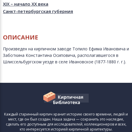
XIX – начало XX века
Санкт-петербургская губерния
ОПИСАНИЕ
Произведен на кирпичном заводе Топило Ефима Ивановича и
Заботкина Константина Осиповича, располагавшегося в
Шлиссельбургском уезде в селе Ивановское (1877-1880 г. г.).
Каждый старинный кирпич хранит историю своего времени, людей и
мест, где он был создан. Наша задача — сохранить это наследие,
сделать его доступным для исследователей, коллекционеров и всех,
кто интересуется историей кирпичной архитектуры.