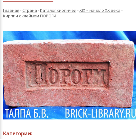
Главная
-
Страна
-
Каталог кирпичей
-
XIX – начало XX века
-
Кирпич с клеймом ПОРОГИ
Категории: