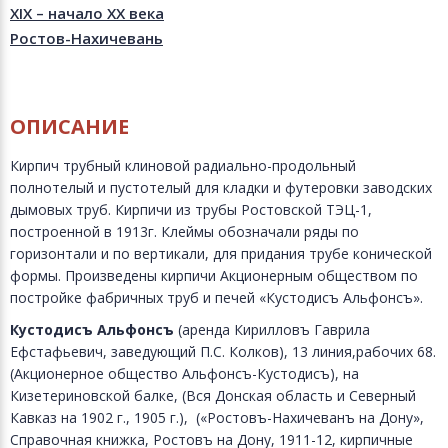
XIX – начало XX века
Ростов-Нахичевань
ОПИСАНИЕ
Кирпич трубный клиновой радиально-продольный
полнотелый и пустотелый для кладки и футеровки заводских
дымовых труб. Кирпичи из трубы Ростовской ТЭЦ-1,
построенной в 1913г. Клеймы обозначали ряды по
горизонтали и по вертикали, для придания трубе конической
формы. Произведены кирпичи Акционерным обществом по
постройке фабричных труб и печей «Кустодисъ Альфонсъ».
Кустодисъ Альфонсъ
(аренда Кирилловъ Гаврила
Ефстафьевич, заведующий П.С. Колков), 13 линия,рабочих 68.
(Акционерное общество Альфонсъ-Кустодисъ), на
Кизетериновской балке, (Вся Донская область и Северный
Кавказ на 1902 г., 1905 г.), («Ростовъ-Нахичеванъ на Дону»,
Справочная книжка, Ростовъ на Дону, 1911-12, кирпичные