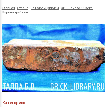
Главная
-
Страна
-
Каталог кирпичей
-
XIX – начало XX века
-
Кирпич трубный
Категории: