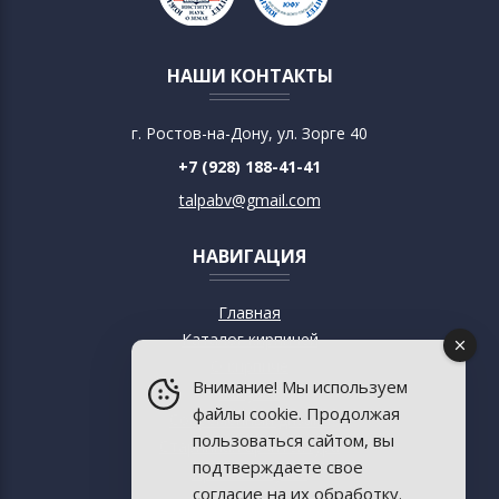
НАШИ КОНТАКТЫ
г. Ростов-на-Дону, ул. Зорге 40
+7 (928) 188-41-41
talpabv@gmail.com
НАВИГАЦИЯ
Главная
Каталог кирпичей
О кирпиче
Внимание! Мы используем
О музее
файлы cookie. Продолжая
Современный дизайн
пользоваться сайтом, вы
Старинная архитектура
подтверждаете свое
Пресса о музее
согласие на их обработку.