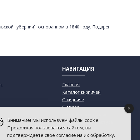
ьской губернии), основанном в 1840 году. Подарен
НАВИГАЦИЯ
Главная
л.
Каталог кирпичей
О кирпиче
О музее
Современный дизайн
Внимание! Мы используем файлы cookie.
Старинная архитектура
Продолжая пользоваться сайтом, вы
Пресса о музее
подтверждаете свое согласие на их обработку.
База знаний