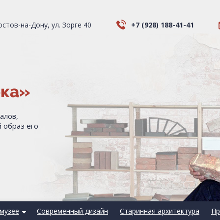
Ростов-на-Дону, ул. Зорге 40
+7 (928) 188-41-41
ека»
алов,
 образ его
музее
Современный дизайн
Старинная архитектура
Пр