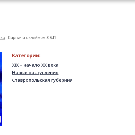
ека
-
Кирпичи с клеймом З Б.П.
Категории:
XIX – начало XX века
Новые поступления
Ставропольская губерния