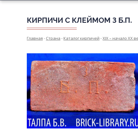
КИРПИЧИ С КЛЕЙМОМ З Б.П.
Главная
-
Страна
-
Каталог кирпичей
-
XIX – начало XX в