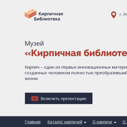
г. 
Музей
«Кирпичная библиот
Кирпич – один из первых инновационных матери
созданных человеком полностью преобразивший
жизни.
Включить презентацию
Главная
Каталог кирпичей
О кирпиче
О 