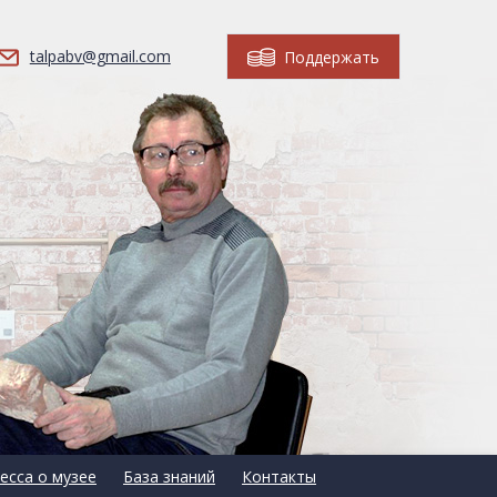
talpabv@gmail.com
Поддержать
есса о музее
База знаний
Контакты