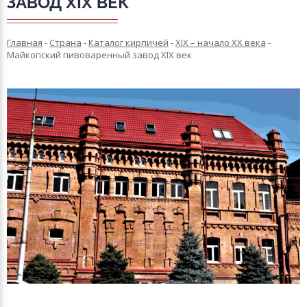
ЗАВОД XIX ВЕК
Главная
-
Страна
-
Каталог кирпичей
-
XIX – начало XX века
-
Майкопский пивоваренный завод XIX век