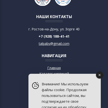
НАШИ КОНТАКТЫ
г. Ростов-на-Дону, ул. Зорге 40
+7 (928) 188-41-41
talpabv@gmail.com
НАВИГАЦИЯ
Главная
Каталог кирпичей
О кирпиче
Внимание! Мы используем
О музее
файлы cookie. Продолжая
Современный дизайн
пользоваться сайтом, вы
Старинная архитектура
подтверждаете свое
Пресса о музее
согласие на их обработку.