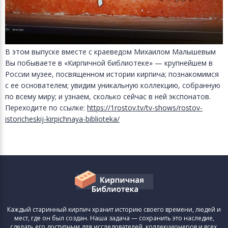
В этом выпуске вместе с краеведом Михаилом Малышевым
Вы побываете в «Кирпичной библиотеке» — крупнейшем в
России музее, посвященном истории кирпича; познакомимся
с ее основателем; увидим уникальную коллекцию, собранную
по всему миру; и узнаем, сколько сейчас в ней экспонатов.
Переходите по ссылке:
https://1rostov.tv/tv-shows/rostov-
istoricheskij-kirpichnaya-biblioteka/
Каждый старинный кирпич хранит историю своего времени, людей и
мест, где он был создан. Наша задача — сохранить это наследие,
сделать его доступным для исследователей, коллекционеров и всех,