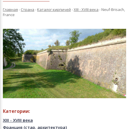
Главная
-
Страна
-
Каталог кирпичей
-
XIII - XVIII века
-
Neuf-Brisach,
France
Категории:
XIII - XVIII века
Франция (стар. архитектура)