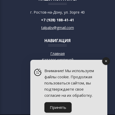
г. Ростов-на-Дону, ул. Зорге 40
+7 (928) 188-41-41
talpabv@gmail.com
НАВИГАЦИЯ
Главная
Каталог кирпичей
О кирпиче
Внимание! Мы используем
О музее
файлы cookie. Продолжая
Современный дизайн
пользоваться сайтом, вы
Старинная архитектура
подтверждаете свое
Пресса о музее
согласие на их обработку.
База знаний
Контакты
Принять