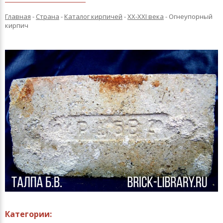
Главная
-
Страна
-
Каталог кирпичей
-
XX-XXI века
-
Огнеупорный
кирпич
Категории: