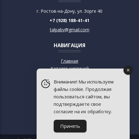
г. Ростов-на-Дону, ул. Зорге 40
+7 (928) 188-41-41
talpabv@gmail.com
НАВИГАЦИЯ
Главная
Каталог кирпичей
О кирпиче
Внимание! Мы используем
О музее
файлы cookie. Продолжая
Современный дизайн
пользоваться сайтом, вы
Старинная архитектура
подтверждаете свое
Пресса о музее
согласие на их обработку.
База знаний
Контакты
Принять