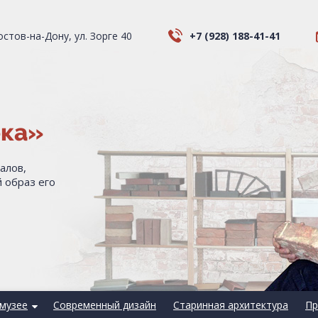
Ростов-на-Дону, ул. Зорге 40
+7 (928) 188-41-41
ека»
алов,
 образ его
музее
Современный дизайн
Старинная архитектура
Пр