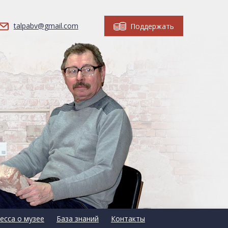
talpabv@gmail.com
Поддержать
есса о музее
База знаний
Контакты