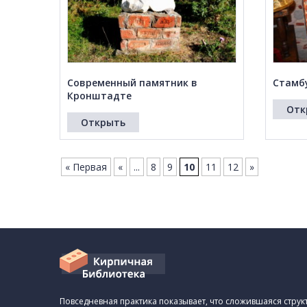
Современный памятник в
Стамб
Кронштадте
Отк
Открыть
« Первая
«
...
8
9
10
11
12
»
Повседневная практика показывает, что сложившаяся стру