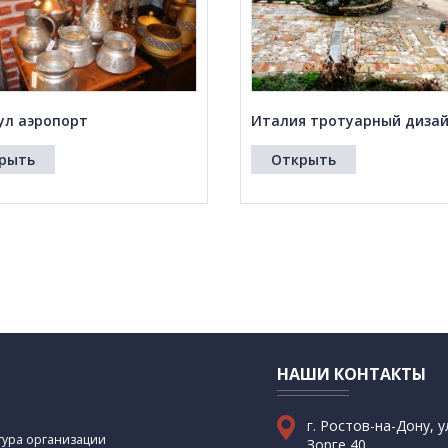
ул аэропорт
Италия тротуарный диза
рыть
Открыть
НАШИ КОНТАКТЫ
г. Ростов-на-Дону, у
ктура организации
Зорге 40