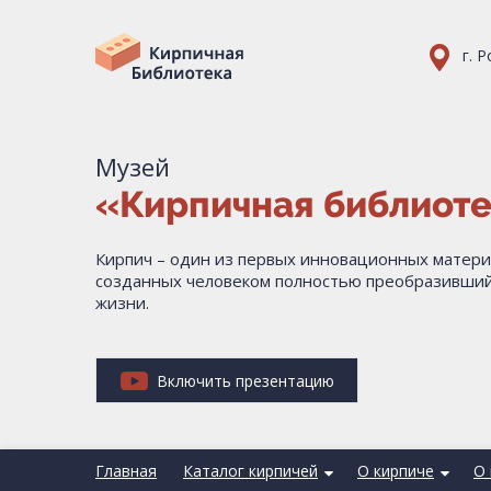
г. 
Музей
«Кирпичная библиот
Кирпич – один из первых инновационных матери
созданных человеком полностью преобразивший
жизни.
Включить презентацию
Главная
Каталог кирпичей
О кирпиче
О 