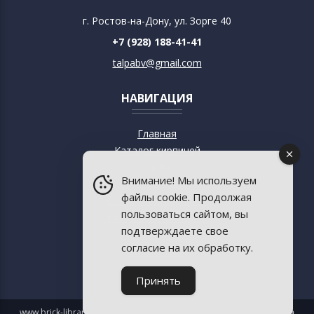
г. Ростов-на-Дону, ул. Зорге 40
+7 (928) 188-41-41
talpabv@gmail.com
НАВИГАЦИЯ
Главная
Каталог кирпичей
О кирпиче
Внимание! Мы используем
О музее
файлы cookie. Продолжая
Современный дизайн
пользоваться сайтом, вы
Старинная архитектура
подтверждаете свое
Пресса о музее
согласие на их обработку.
База знаний
Контакты
Принять
www.brick-library.ru 2012-2026 (с) Все права защищены.
Политика