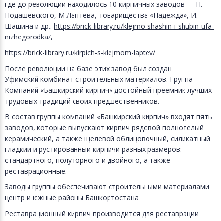
где до революции находилось 10 кирпичных заводов — П.
Подашевского, М Лаптева, товарищества «Надежда», И.
Шашина и др..
https://brick-library.ru/klejmo-shashin-i-shubin-ufa-
nizhegorodka/
,
https://brick-library.ru/kirpich-s-klejmom-laptev/
После революции на базе этих завод был создан
Уфимский комбинат строительных материалов. Группа
Компаний «Башкирский кирпич» достойный преемник лучших
трудовых традиций своих предшественников.
В состав группы компаний «Башкирский кирпич» входят пять
заводов, которые выпускают кирпич рядовой полнотелый
керамический, а также щелевой облицовочный, силикатный
гладкий и рустированный кирпичи разных размеров:
стандартного, полуторного и двойного, а также
реставрационные.
Заводы группы обеспечивают строительными материалами
центр и южные районы Башкортостана
Реставрационный кирпич производится для реставрации